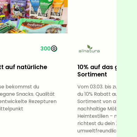
300
t auf natürliche
10% auf das gesam
Sortiment
ose bekommst du
Vom 03.03. bis zum 30.04
vegane Snacks. Qualität
du 10% Rabatt auf das g
 entwickelte Rezepturen
Sortiment von allnatura.
ittelpunkt
nachhaltige Möbel, Matr
Heimtextilien – mit allna
richtest du dein Zuhause
umweltfreundlich und ge