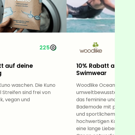
225
t auf deine
10% Rabatt auf nac
g
Swimwear
 Kuno waschen. Die Kuno
Woodlike Ocean ist ein
Streifen sind frei von
umweltbewusstes Unte
ik, vegan und
das feminine und umwelt
Bademode mit perfekte
und sportlichem Touch kr
hochwertigen Kollektione
eine lange Liebesbezieh