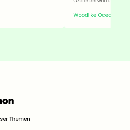
Ozean entworfen
Woodlike Ocean
ieser Themen