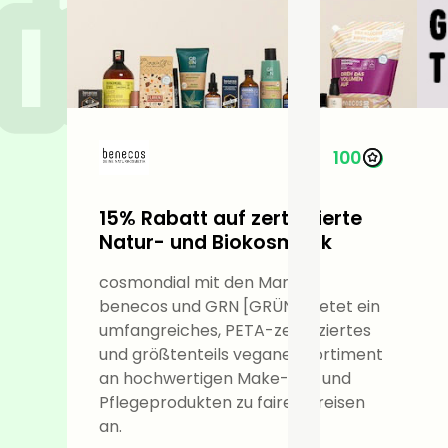
100
15% Rabatt auf zertifizierte
Natur- und Biokosmetik
cosmondial mit den Marken
benecos und GRN [GRÜN] bietet ein
umfangreiches, PETA-zertifiziertes
und größtenteils veganes Sortiment
an hochwertigen Make-up- und
Pflegeprodukten zu fairen Preisen
an.