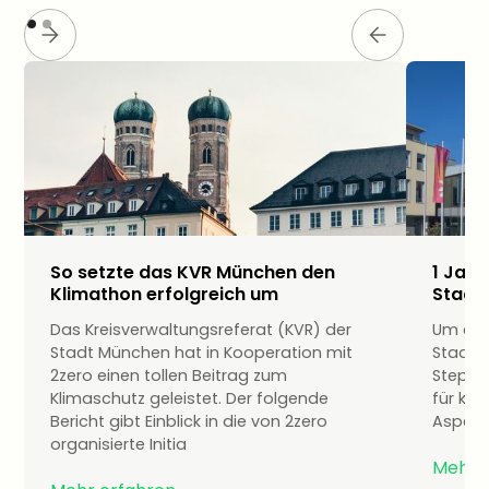
So setzte das KVR München den
1 Jahr
Klimathon erfolgreich um
Stadt
Das Kreisverwaltungsreferat (KVR) der
Um eine
Stadt München hat in Kooperation mit
Stadt 
2zero einen tollen Beitrag zum
Stepha
Klimaschutz geleistet. Der folgende
für ko
Bericht gibt Einblick in die von 2zero
Asperg
organisierte Initia
Mehr 