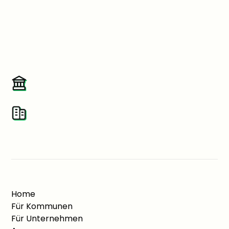
Du möchtest den Klimaschutz vorantreiben und deine
Kommune zum Handeln bewegen? Dann schick doch
einfach diese Präsentation an deine/n
Klimaschutzmanager/in
Präsentation für Kommunen
Präsentation für Unternehmen
Home
Für Kommunen
Für Unternehmen