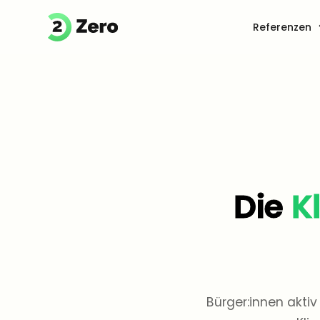
Referenzen
Die
K
Bürger:innen akti